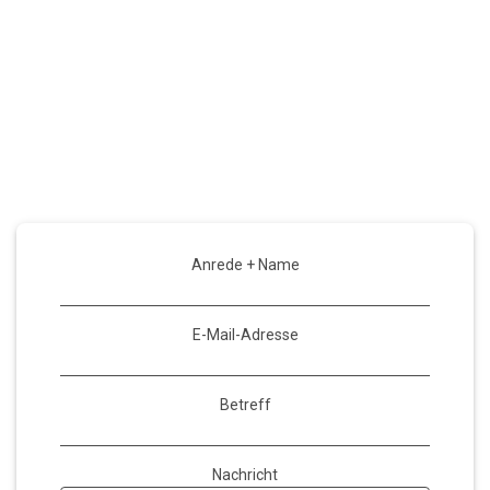
Kontakt
Bei Fragen oder Wünschen sprechen Sie uns gerne an oder
senden eine kurze Nachricht.
Anrede + Name
E-Mail-Adresse
Betreff
Nachricht